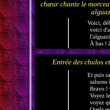
chœur chante le morceau
alguaz
Voici, dé
voici d'
l'alguazi
À bas ! à
Entrée des chulos et
Et puis s
saluons 
Bravo ! 
Voyez le
voyez qu
Quels re