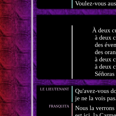
Voulez-vous auss
À deux cu
à deux c
des éven
des oran
à deux c
à deux c
Séñoras 
LE LIEUTENANT
Qu'avez-vous do
je ne la vois pas
FRASQUITA
Nous la verrons 
est ici, la Carme