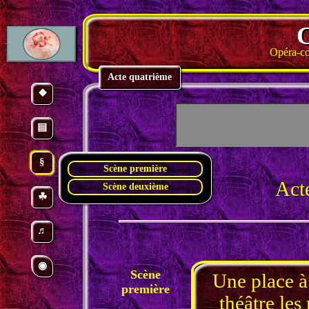
Opéra-co
Acte quatrième
❖
▤
§
Scène première
Act
Scène deuxième
☘
♬
◉
Scène
Une place à
première
théâtre les