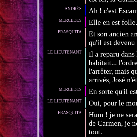
ANDRÈS
Ah ! c'est Escam
MERCÉDÈS
Elle en est folle.
FRASQUITA
Et son ancien a
qu'il est devenu 
LE LIEUTENANT
Il a reparu dans
habitait... l'or
l'arrêter, mais q
arrivés, José n'ét
MERCÉDÈS
En sorte qu'il es
LE LIEUTENANT
Oui, pour le mo
FRASQUITA
Hum ! je ne sera
de Carmen, je ne
tout.