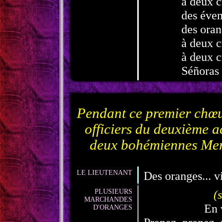
à deux c
des éven
des oran
à deux c
à deux c
Séñoras 
Pendant ce premier chœur
officiers du deuxième a
deux bohémiennes Merc
LE LIEUTENANT
Des oranges... v
PLUSIEURS
(
MARCHANDES
En 
D'ORANGES