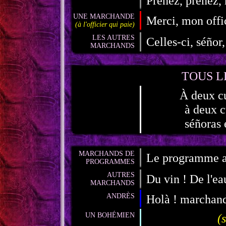
Prenez, prenez,
UNE MARCHANDE
Merci, mon offic
(à l'officier qui paie)
LES AUTRES
Celles-ci, séñor,
MARCHANDS
TOUS 
À deux cu
à deux c
séñoras 
MARCHANDS DE
Le programme av
PROGRAMMES
AUTRES
Du vin ! De l'ea
MARCHANDS
ANDRÈS
Holà ! marchand,
UN BOHÉMIEN
(