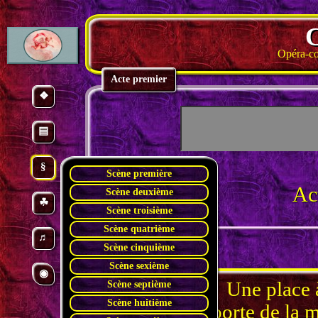
Opéra-co
Acte premier
❖
▤
§
Scène première
Ac
Scène deuxième
☘
Scène troisième
Scène quatrième
♬
Scène cinquième
Scène sexième
◉
Scène
Une place à
Scène septième
première
Scène huitième
porte de la 