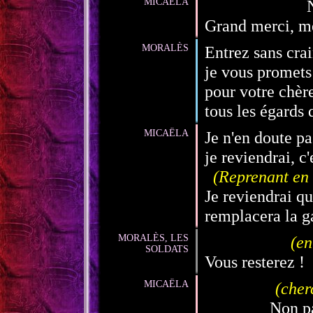
MICAËLA
Grand merci, me
MORALÈS
Entrez sans cra
je vous promets
pour votre chèr
tous les égards 
MICAËLA
Je n'en doute p
je reviendrai, c'
(Reprenant en 
Je reviendrai q
remplacera la g
MORALÈS, LES
(en
SOLDATS
Vous resterez !
MICAËLA
(cher
Non pa