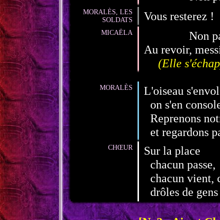
MORALÈS, LES
Vous resterez !
SOLDATS
MICAËLA
Non pa
Au revoir, messi
(Elle s'échap
MORALÈS
L'oiseau s'envol
on s'en consol
Reprenons not
et regardons pa
CHŒUR
Sur la place
chacun passe,
chacun vient, 
drôles de gens