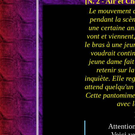
[N. 2 - Air et 
Le mouvement de
pendant la scèn
une certaine an
vont et viennent
le bras à une je
voudrait conti
jeune dame fait 
retenir sur l
inquiète. Elle re
attend quelqu'un 
Cette pantomime 
avec l
Attention
Voici ve