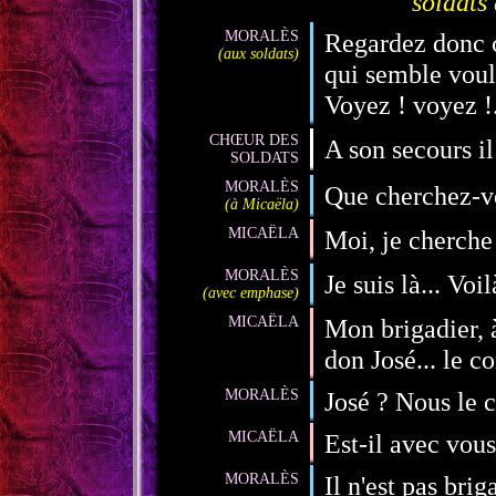
soldats 
MORALÈS
Regardez donc c
(aux soldats)
qui semble voulo
Voyez ! voyez !..
CHŒUR DES
A son secours il 
SOLDATS
MORALÈS
Que cherchez-vo
(à Micaëla)
MICAËLA
Moi, je cherche
MORALÈS
Je suis là... Voil
(avec emphase)
MICAËLA
Mon brigadier, 
don José... le c
MORALÈS
José ? Nous le 
MICAËLA
Est-il avec vous
MORALÈS
Il n'est pas bri