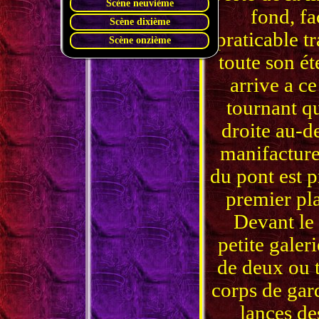
Scène neuvième
fond, fa
Scène dixième
praticable t
Scène onzième
toute son é
arrive a ce
tournant qu
droite au-de
manifacture
du pont est p
premier pla
Devant le
petite galer
de deux ou 
corps de gard
lances de