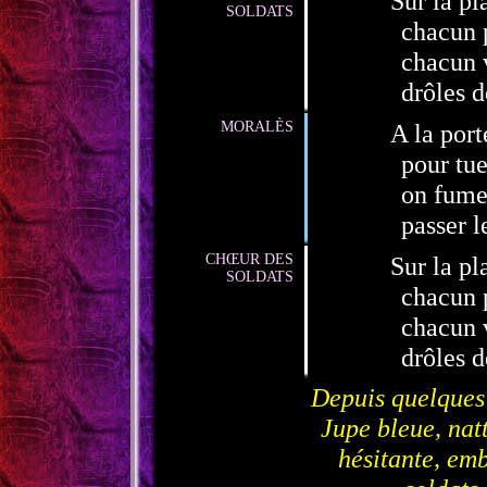
Sur la p
SOLDATS
chacun 
chacun 
drôles d
MORALÈS
A la port
pour tue
on fume,
passer l
CHŒUR DES
Sur la pl
SOLDATS
chacun 
chacun 
drôles d
Depuis quelques 
Jupe bleue, nat
hésitante, emb