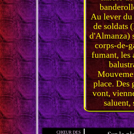
banderoll
Au lever du
de soldats 
d'Almanza) s
corps-de-ga
fumant, les 
balustr
Mouvement
place. Des g
vont, vienne
saluent, 
CHŒUR DES