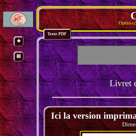
Opéra-co
Texte PDF
❖
▤
Livret
Ici la version imprim
Dimen